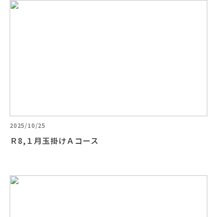
2025/10/25
Ｒ8,１月玉掛けＡコース