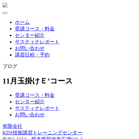
Skip
to
content
ホーム
受講コース・料金
センター紹介
サスティナレポート
お問い合わせ
講習日程・予約
ブログ
11月玉掛けＥ’コース
受講コース・料金
センター紹介
サスティナレポート
お問い合わせ
有限会社
KDS技能講習トレーニングセンター