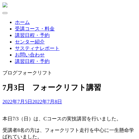
Skip
to
content
ホーム
受講コース・料金
講習日程・予約
センター紹介
サスティナレポート
お問い合わせ
講習日程・予約
ブログ
フォークリフト
7月3日 フォークリフト講習
2022年7月5日
2022年7月8日
本日7/3（日）は、Cコースの実技講習を行いました。
受講者8名の方は、フォークリフト走行を中心に一生懸命学
ばれていました。