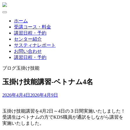
Skip
to
content
ホーム
受講コース・料金
講習日程・予約
センター紹介
サスティナレポート
お問い合わせ
講習日程・予約
ブログ
玉掛け技能
玉掛け技能講習-ベトナム4名
2026年4月4日
2026年4月9日
玉掛け技能講習を4月2日～4日の３日間実施いたしました！
受講生はベトナムの方でKDS職員が通訳をしながら講習を
実施いたしました。