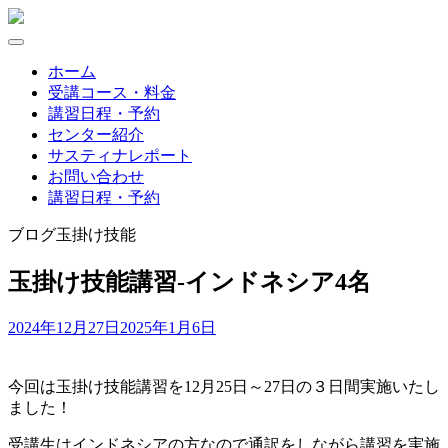
Skip
to
content
ホーム
受講コース・料金
講習日程・予約
センター紹介
サスティナレポート
お問い合わせ
講習日程・予約
ブログ
玉掛け技能
玉掛け技能講習-インドネシア4名
2024年12月27日
2025年1月6日
今回は玉掛け技能講習を12月25日～27日の３日間実施いたし
ました！
受講生はインドネシアの方なので通訳をしながら講習を実施