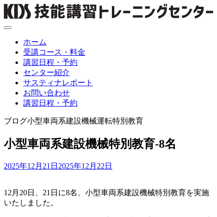
Skip
to
content
ホーム
受講コース・料金
講習日程・予約
センター紹介
サスティナレポート
お問い合わせ
講習日程・予約
ブログ
小型車両系建設機械運転特別教育
小型車両系建設機械特別教育-8名
2025年12月21日
2025年12月22日
12月20日、21日に8名、小型車両系建設機械特別教育を実施
いたしました。