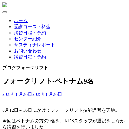
Skip
to
content
ホーム
受講コース・料金
講習日程・予約
センター紹介
サスティナレポート
お問い合わせ
講習日程・予約
ブログ
フォークリフト
フォークリフト-ベトナム9名
2025年8月26日
2025年8月26日
8月12日～16日にかけてフォークリフト技能講習を実施。
今回はベトナムの方の9名を、KDSスタッフが通訳をしなが
ら講習を行いました！