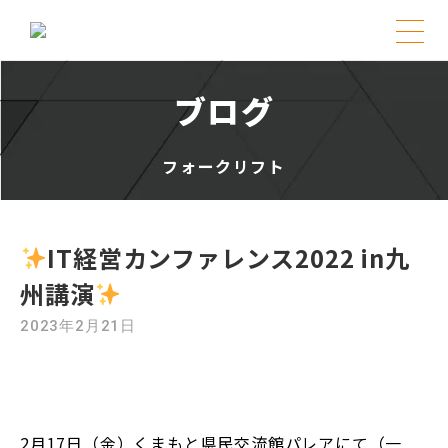
Skip
to
ブログ
content
フォークリフト
IT経営カンファレンス2022 in九
州講演
2023年2月21日
2月17日（金）くまもと県民交流館パレアにて（一